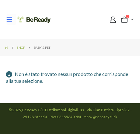
0
SHOP
BABY & PET
Non è stato trovato nessun prodotto che corrisponde
alla tua selezione.
© 2025, BeReady C/O Distribuzioni Digitali Sas - Via Gian Battista Cipani 32 -
25128 Brescia - P.Iva 03155640984 - mbox@beready.click