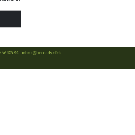
03155640984 - mbox@beready.click