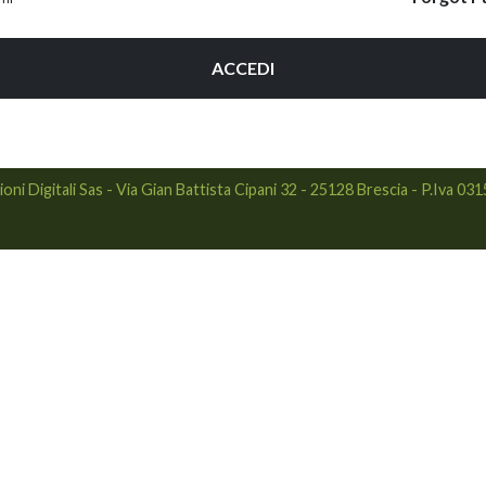
ACCEDI
ni Digitali Sas - Via Gian Battista Cipani 32 - 25128 Brescia - P.Iva 