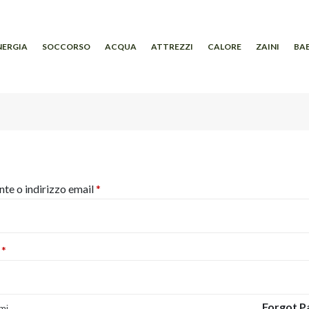
NERGIA
SOCCORSO
ACQUA
ATTREZZI
CALORE
ZAINI
BAB
Richiesto
te o indirizzo email
*
Richiesto
d
*
Forgot 
mi