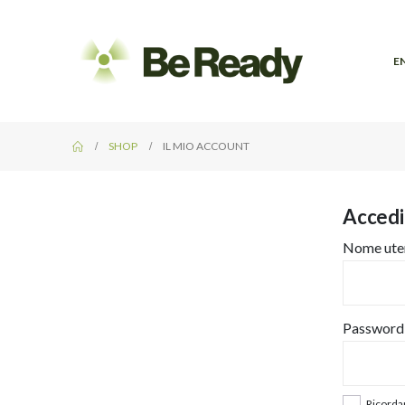
E
SHOP
IL MIO ACCOUNT
Accedi
Nome uten
Passwor
Ricorda