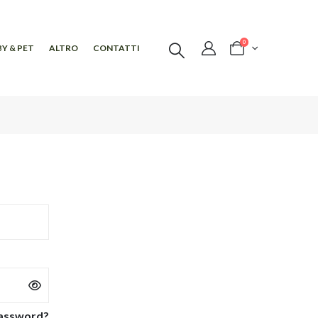
0
Y & PET
ALTRO
CONTATTI
Password?